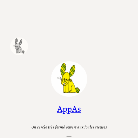
Aller
au
contenu
AppAs
Un cercle très fermé ouvert aux foules rieuses