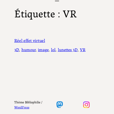
Étiquette :
VR
Réel effet virtuel
3D
, 
humour
, 
image
, 
lol
, 
lunettes 3D
, 
VR
Thème Bibliophilie /
WordPress