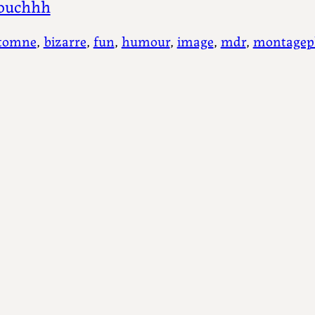
ouchhh
tomne
, 
bizarre
, 
fun
, 
humour
, 
image
, 
mdr
, 
montagep