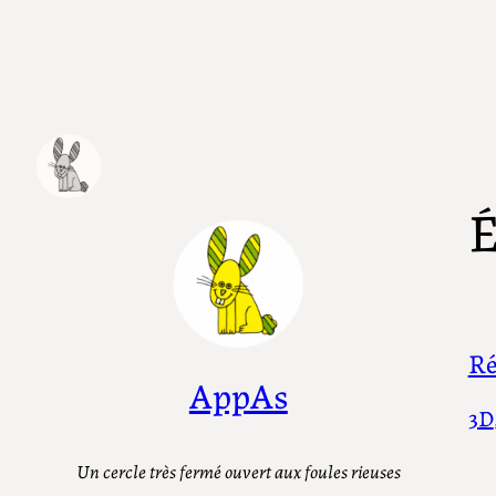
Aller
au
contenu
É
Ré
AppAs
3D
Un cercle très fermé ouvert aux foules rieuses