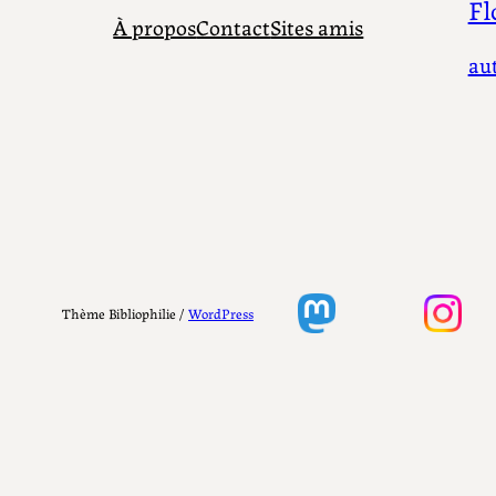
Fl
À propos
Contact
Sites amis
au
Thème Bibliophilie /
WordPress