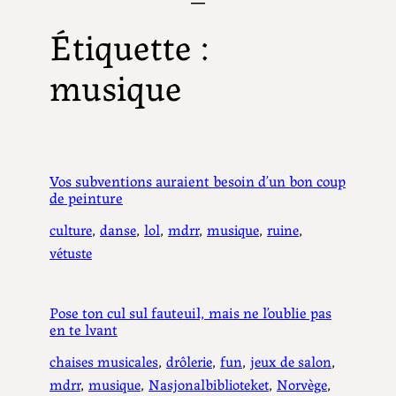
Étiquette :
musique
Vos subventions auraient besoin d’un bon coup
de peinture
culture
, 
danse
, 
lol
, 
mdrr
, 
musique
, 
ruine
, 
vétuste
Pose ton cul sul fauteuil, mais ne l’oublie pas
en te lvant
chaises musicales
, 
drôlerie
, 
fun
, 
jeux de salon
, 
mdrr
, 
musique
, 
Nasjonalbiblioteket
, 
Norvège
, 