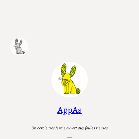
Aller
au
contenu
AppAs
Un cercle très fermé ouvert aux foules rieuses