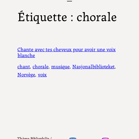
Étiquette :
chorale
Chante avec tes cheveux pour avoir une voix
blanche
chant
, 
chorale
, 
musique
, 
Nasjonalbiblioteket
, 
Norvège
, 
voix
Thème Bibliophilie /