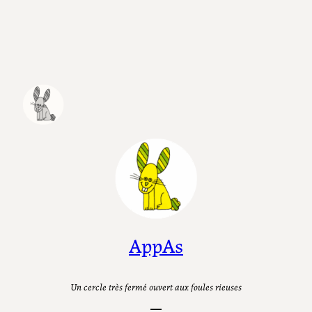
Aller
au
contenu
AppAs
Un cercle très fermé ouvert aux foules rieuses