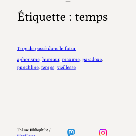
Étiquette :
temps
Trop de passé dans le futur
aphorisme
, 
humour
, 
maxime
, 
paradoxe
, 
punchline
, 
temps
, 
vieillesse
Thème Bibliophilie /
WordPress