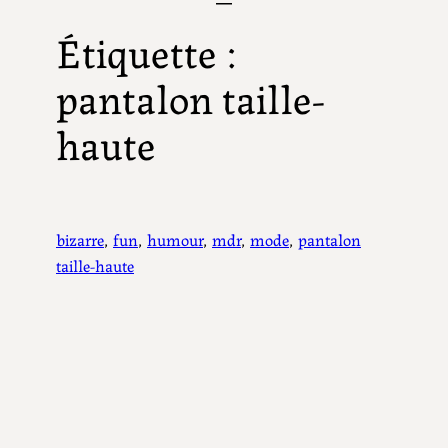
Étiquette :
pantalon taille-
haute
bizarre
, 
fun
, 
humour
, 
mdr
, 
mode
, 
pantalon
taille-haute