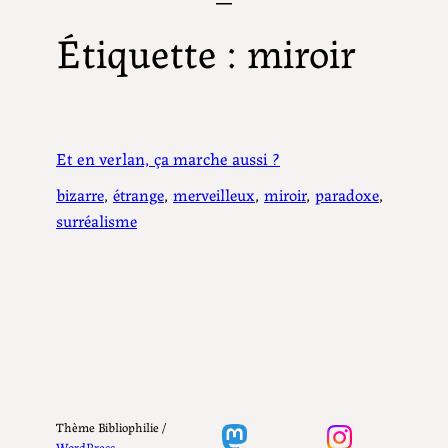
Étiquette :
miroir
Et en verlan, ça marche aussi ?
bizarre
, 
étrange
, 
merveilleux
, 
miroir
, 
paradoxe
, 
surréalisme
Thème Bibliophilie /
WordPress