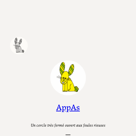
Aller
au
contenu
AppAs
Un cercle très fermé ouvert aux foules rieuses