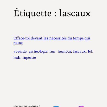
Étiquette :
lascaux
Efface-toi devant les nécessités du temps qui
passe
absurde
, 
archéologie
, 
fun
, 
humour
, 
lascaux
, 
lol
, 
mdr
, 
rupestre
Thème Bibliophilie /