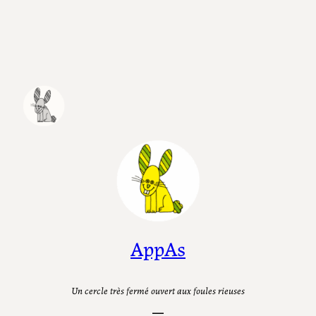
Aller
au
contenu
AppAs
Un cercle très fermé ouvert aux foules rieuses