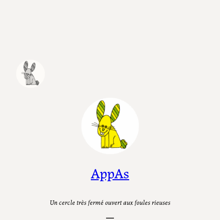
Aller
au
contenu
AppAs
Un cercle très fermé ouvert aux foules rieuses