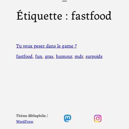
Étiquette :
fastfood
Tu veux peser dans le game ?
fastfood
, 
fun
, 
gras
, 
humour
, 
mdr
, 
surpoids
Thème Bibliophilie /
WordPress