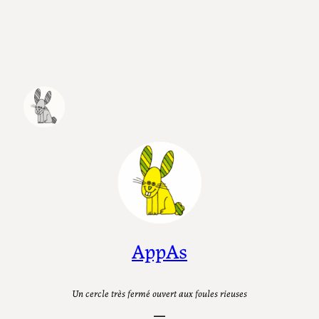
Aller
au
contenu
AppAs
Un cercle très fermé ouvert aux foules rieuses