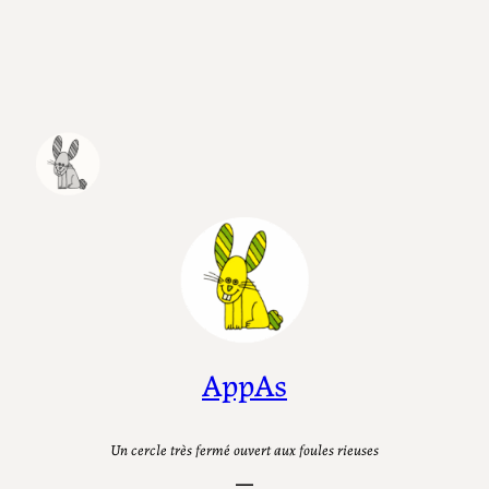
Aller
au
contenu
AppAs
Un cercle très fermé ouvert aux foules rieuses