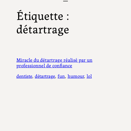
Étiquette :
détartrage
Miracle du détartrage réalisé par un
professionnel de confiance
dentiste
, 
détartrage
, 
fun
, 
humour
, 
lol