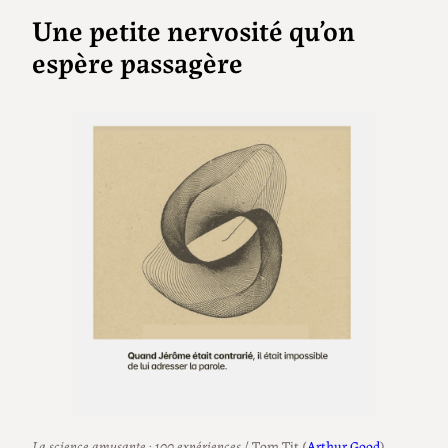
Une petite nervosité qu’on
espère passagère
La science amusante : 100 expériences
/ Tom Tit (
Arthur Good
)