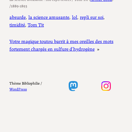
/1889-1893
absurde
, 
la science amusante
, 
lol
, 
repli sur soi
, 
timidité
, 
Tom Tit
Votre magique toutou barrit à mes oreilles des mots
fortement chargés en sulfure d’hydrogène
»
Thème Bibliophilie /
WordPress