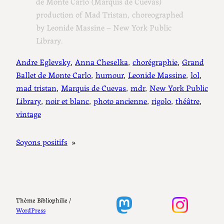
de Monte Carlo (Marquis de Cuevas)
production of Mad Tristan, choreographed
by Leonide Massine – New York Public
Library.
Andre Eglevsky
, 
Anna Cheselka
, 
chorégraphie
, 
Grand
Ballet de Monte Carlo
, 
humour
, 
Leonide Massine
, 
lol
, 
mad tristan
, 
Marquis de Cuevas
, 
mdr
, 
New York Public
Library
, 
noir et blanc
, 
photo ancienne
, 
rigolo
, 
théâtre
, 
vintage
Soyons positifs
»
Thème Bibliophilie /
WordPress