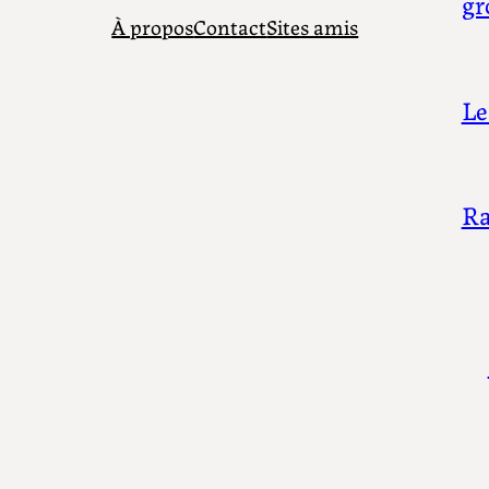
gr
À propos
Contact
Sites amis
Le
Ra