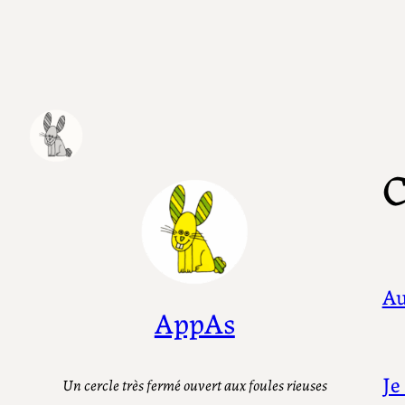
Aller
au
contenu
C
Au
AppAs
Je
Un cercle très fermé ouvert aux foules rieuses