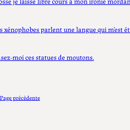
osse je laisse libre cours à mon ironie morda
s xénophobes parlent une langue qui m’est é
sez-moi ces statues de moutons.
Page précédente