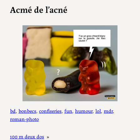
Acmé de l’acné
bd
, 
bonbecs
, 
confiseries
, 
fun
, 
humour
, 
lol
, 
mdr
, 
roman-photo
100 m deux dos
»