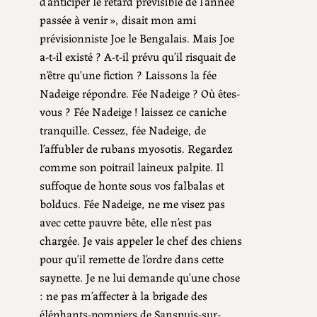
d’anticiper le retard prévisible de l’année
passée à venir », disait mon ami
prévisionniste Joe le Bengalais. Mais Joe
a-t-il existé ? A-t-il prévu qu’il risquait de
n’être qu’une fiction ? Laissons la fée
Nadeige répondre. Fée Nadeige ? Où êtes-
vous ? Fée Nadeige ! laissez ce caniche
tranquille. Cessez, fée Nadeige, de
l’affubler de rubans myosotis. Regardez
comme son poitrail laineux palpite. Il
suffoque de honte sous vos falbalas et
bolducs. Fée Nadeige, ne me visez pas
avec cette pauvre bête, elle n’est pas
chargée. Je vais appeler le chef des chiens
pour qu’il remette de l’ordre dans cette
saynette. Je ne lui demande qu’une chose
: ne pas m’affecter à la brigade des
éléphants-pompiers de Sanspuis-sur-